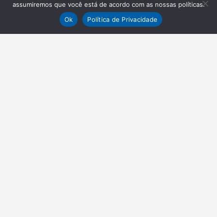
assumiremos que você está de acordo com as nossas políticas.
Ok
Política de Privacidade
NEWSLETTER
Receba nossas atualizações
Inscrever-se