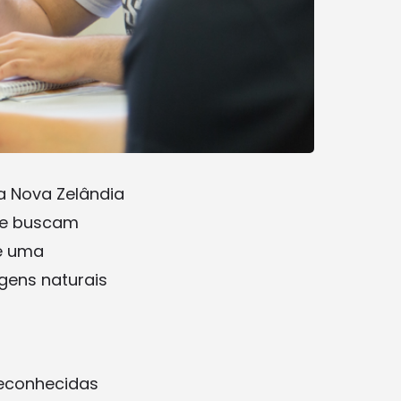
a Nova Zelândia
ue buscam
ce uma
agens naturais
reconhecidas