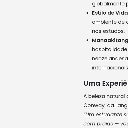
globalmente p
Estilo de Vid
ambiente de a
nos estudos.
Manaakitan
hospitalidade
neozelandesa
internacionais
Uma Experiê
A beleza natural
Conway, da Langu
“Um estudante s
com praias — voc