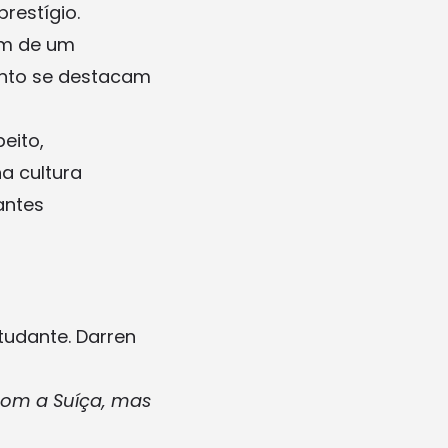
restígio.
am de um
anto se destacam
peito,
a cultura
antes
tudante. Darren
com a Suíça, mas