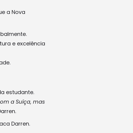
que a Nova
obalmente.
ura e excelência
ade.
da estudante.
com a Suíça, mas
arren.
aca Darren.