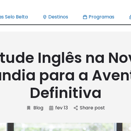
s Selo Belta
Destinos
Programas
tude Inglês na N
ândia para a Aven
Definitiva
Blog
fev 13
Share post