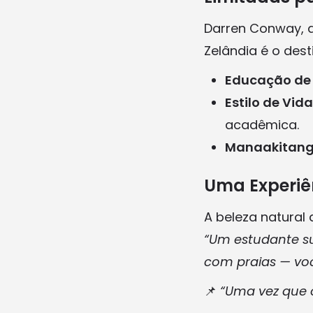
Darren Conway, d
Zelândia é o dest
Educação de 
Estilo de Vid
acadêmica.
Manaakitan
Uma Experiê
A beleza natural
“Um estudante s
com praias — voc
📌
“Uma vez que o