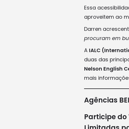
Essa acessibilid
aproveitem ao má
Darren acrescen
procuram em bus
A
IALC (Internat
duas das princip
Nelson English C
mais informações
Agências BE
Participe d
Limitadas p