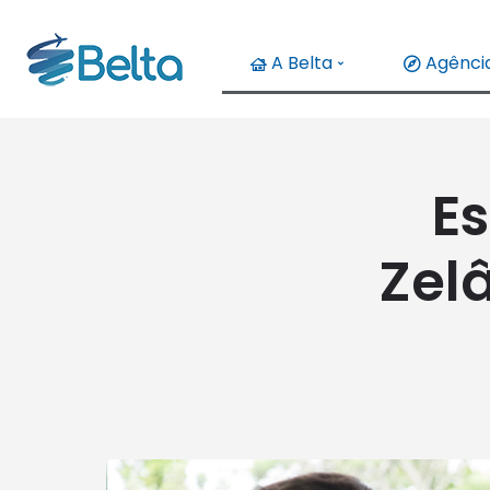
A Belta
Agência
Es
Zel