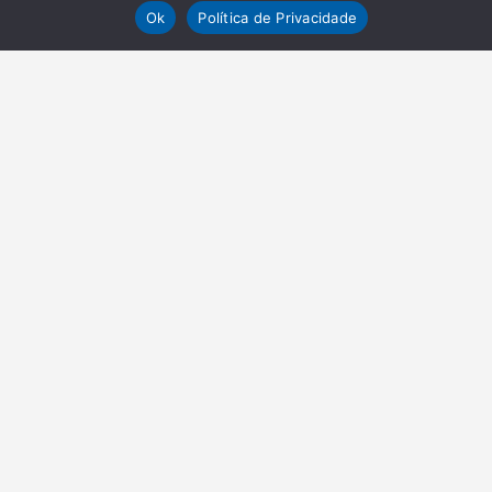
Ok
Política de Privacidade
NEWSLETTER
Receba nossas atualizações
Inscrever-se