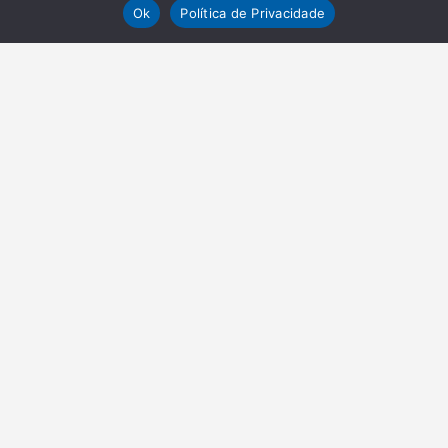
Ok
Política de Privacidade
NEWSLETTER
Receba nossas atualizações
Inscrever-se