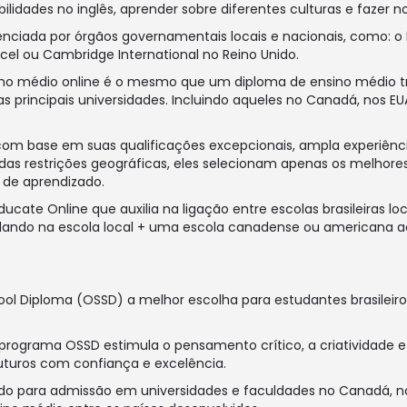
lidades no inglês, aprender sobre diferentes culturas e fazer 
ciada por órgãos governamentais locais e nacionais, como: o 
cel ou Cambridge International no Reino Unido.
no médio online é o mesmo que um diploma de ensino médio trad
 principais universidades. Incluindo aqueles no Canadá, nos EUA
s com base em suas qualificações excepcionais, ampla experiênc
 das restrições geográficas, eles selecionam apenas os melhore
 de aprendizado.
te Online que auxilia na ligação entre escolas brasileiras loca
dando na escola local + uma escola canadense ou americana 
ool Diploma (OSSD) a melhor escolha para estudantes brasile
 o programa OSSD estimula o pensamento crítico, a criatividade
futuros com confiança e excelência.
do para admissão em universidades e faculdades no Canadá, 