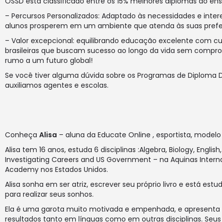
OSSD está classificado entre os 15% melhores diplomas do ens
– Percursos Personalizados: Adaptado às necessidades e inter
alunos prosperem em um ambiente que atenda às suas prefer
– Valor excepcional: equilibrando educação excelente com cu
brasileiras que buscam sucesso ao longo da vida sem compro
rumo a um futuro global!
Se você tiver alguma dúvida sobre os Programas de Diploma
auxiliamos agentes e escolas.
Conheça
Alisa
– aluna da Educate Online , esportista, modelo 
Alisa tem 16 anos, estuda 6 disciplinas :Algebra, Biology, English
Investigating Careers and US Government – na Aquinas Intern
Academy nos Estados Unidos.
Alisa sonha em ser atriz, escrever seu próprio livro e está est
para realizar seus sonhos.
Ela é uma garota muito motivada e empenhada, e apresenta
resultados tanto em línguas como em outras disciplinas. Seus