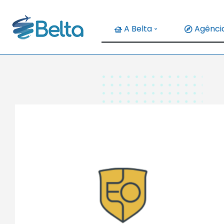
A Belta
Agência