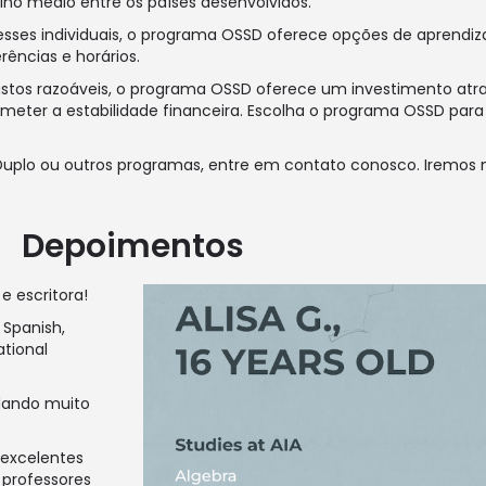
ino médio entre os países desenvolvidos.
esses individuais, o programa OSSD oferece opções de aprendiz
ências e horários.
stos razoáveis, o programa OSSD oferece um investimento atra
meter a estabilidade financeira. Escolha o programa OSSD par
 Duplo ou outros programas, entre em contato conosco. Iremo
Depoimentos
e escritora!
, Spanish,
ational
udando muito
 excelentes
 professores