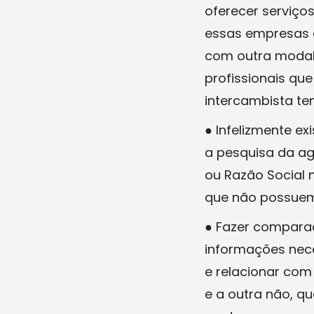
oferecer serviço
essas empresas e
com outra modali
profissionais qu
intercambista te
● Infelizmente e
a pesquisa da ag
ou Razão Social 
que não possuem 
● Fazer comparaç
informações nece
e relacionar co
e a outra não, q