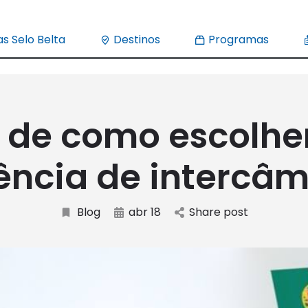
s Selo Belta
Destinos
Programas
 de como escolh
ência de intercâm
Blog
abr 18
Share post