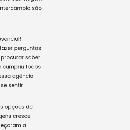
 intercâmbio são
sencial!
fazer perguntas
 procurar saber
e cumpriu todos
essa agência.
se sentir
es opções de
agens cresce
meçaram a