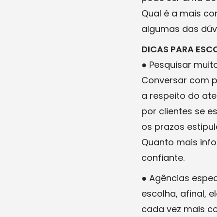
Qual é a mais co
algumas das dúv
DICAS PARA ESC
● Pesquisar muit
Conversar com p
a respeito do at
por clientes se 
os prazos estipu
Quanto mais info
confiante.
● Agências espe
escolha, afinal, 
cada vez mais c