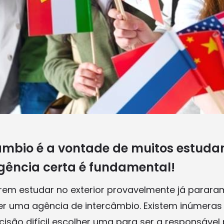
âmbio é a vontade de muitos estuda
gência certa é fundamental!
em estudar no exterior provavelmente já parara
 uma agência de intercâmbio. Existem inúmeras d
isão difícil escolher uma para ser a responsável