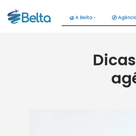
A Belta
Agência
Dicas
ag