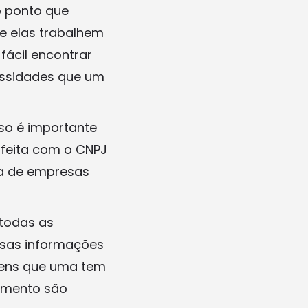
o ponto que
e elas trabalhem
ácil encontrar
essidades que um
so é importante
 feita com o CNPJ
ja de empresas
 todas as
ssas informações
gens que uma tem
dimento são