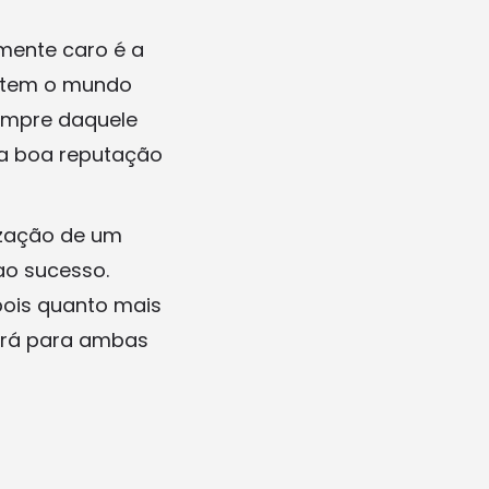
mente caro é a
metem o mundo
sempre daquele
e a boa reputação
ização de um
ao sucesso.
pois quanto mais
será para ambas