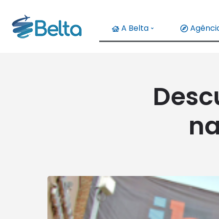
A Belta
Agência
Desc
na