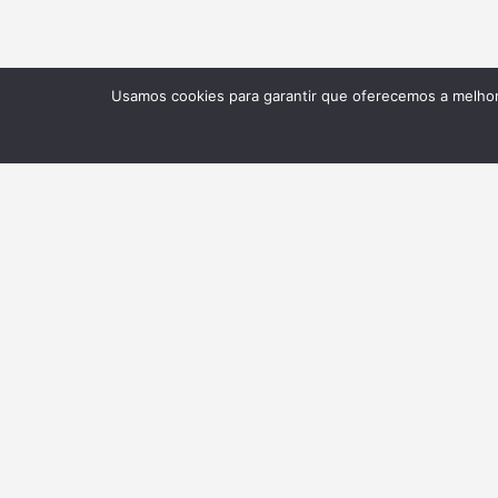
Usamos cookies para garantir que oferecemos a melhor 
NEWSLETTER
Receba nossas atualizações
BELTA
Sobre Associação
Associadas Colaboradoras
Assessoria de imprensa
Selo Belta