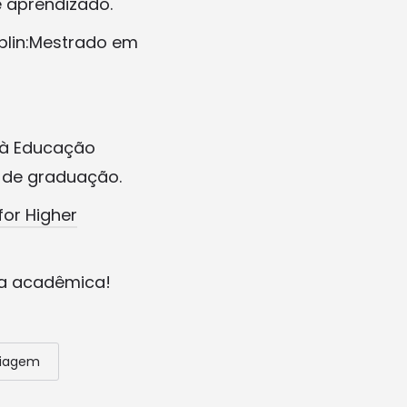
e aprendizado.
blin:Mestrado em
o à Educação
a de graduação.
for Higher
ra acadêmica!
iagem