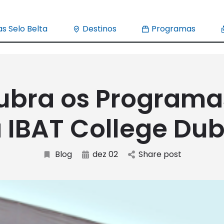
s Selo Belta
Destinos
Programas
ubra os Programa
 IBAT College Dub
Blog
dez 02
Share post