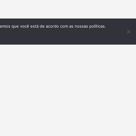
remos que você está de acordo com as nossas políticas.
Inscrever-se
GLISH VERSION
t Us
rtise with us