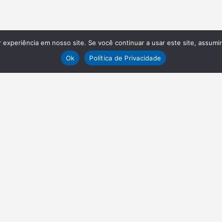
experiência em nosso site. Se você continuar a usar este site, assumi
Ok
Política de Privacidade
VAGAS
EN
Envie o seu currículo
Abou
Adve
LINKS