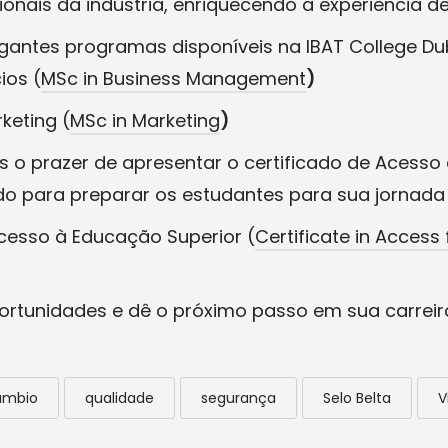
ionais da indústria, enriquecendo a experiência d
gantes programas disponíveis na IBAT College Du
ios (
MSc in Business Management
)
keting (
MSc in Marketing
)
s o prazer de apresentar o certificado de Acess
ado para preparar os estudantes para sua jornad
cesso à Educação Superior (
Certificate in Access 
ortunidades e dê o próximo passo em sua carrei
âmbio
qualidade
segurança
Selo Belta
V