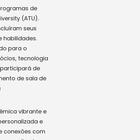
 programas de
versity (ATU).
ncluíram seus
 habilidades.
do para o
cios, tecnologia
 participará de
mento de sala de
a
mica vibrante e
 personalizada e
ve conexões com