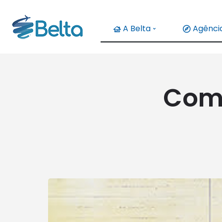
A Belta
Agência
Como