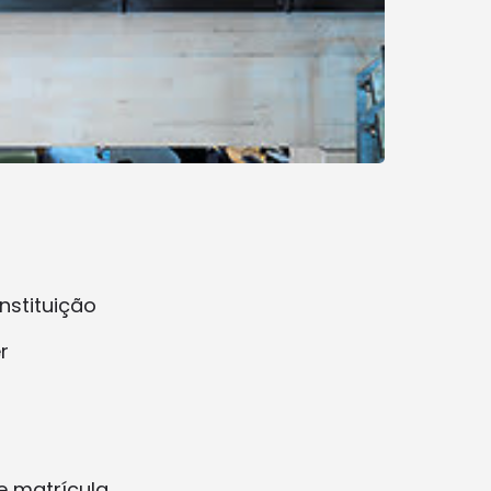
nstituição
r
e matrícula