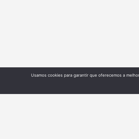
Usamos cookies para garantir que oferecemos a melhor 
NEWSLETTER
Receba nossas atualizações