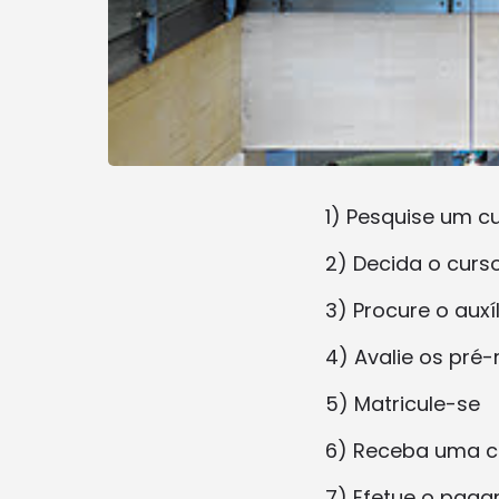
1) Pesquise um c
2) Decida o curso
3) Procure o auxí
4) Avalie os pré-
5) Matricule-se
6) Receba uma ca
7) Efetue o pag