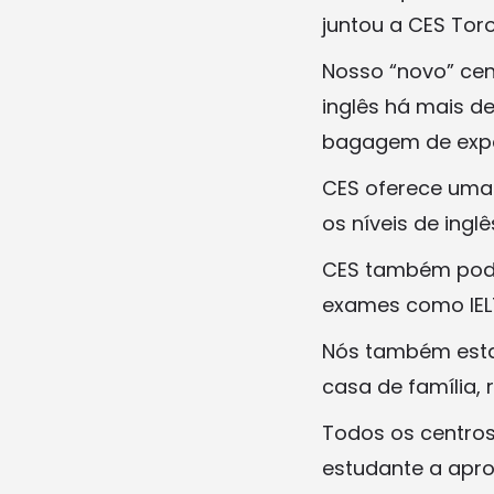
juntou a CES Tor
Nosso “novo” ce
inglês há mais d
bagagem de expe
CES oferece uma
os níveis de ingl
CES também pode
exames como IELT
Nós também esta
casa de família, r
Todos os centros
estudante a apro