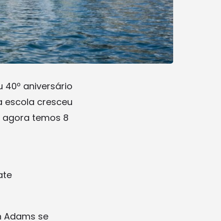
u 40º aniversário
a escola cresceu
e agora temos 8
ate
in Adams se