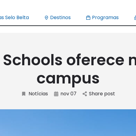
s Selo Belta
Destinos
Programas
 Schools oferece 
campus
Notícias
nov 07
Share post