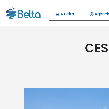
A Belta
Agência
CES