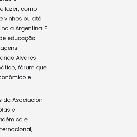
e lazer, como
e vinhos ou até
o a Argentina. E
 de educação
Viagens
mando Álvares
mático, fórum que
econômico e
s da Asociación
olas e
cadêmico e
ternacional,