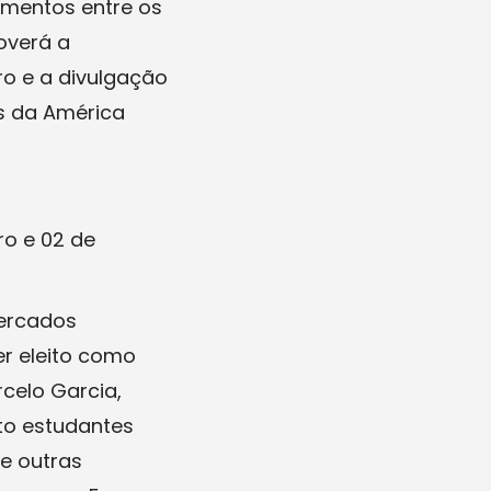
imentos entre os
overá a
o e a divulgação
s da América
ro e 02 de
mercados
er eleito como
rcelo Garcia,
to estudantes
de outras