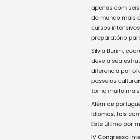
apenas com seis 
do mundo mais de
cursos intensivo
preparatório para
Silvia Burim, co
deve a sua estru
diferencia por of
passeios culturais
torna muito mais
Além de portuguê
idiomas, tais com
Este último por m
IV Congresso Int