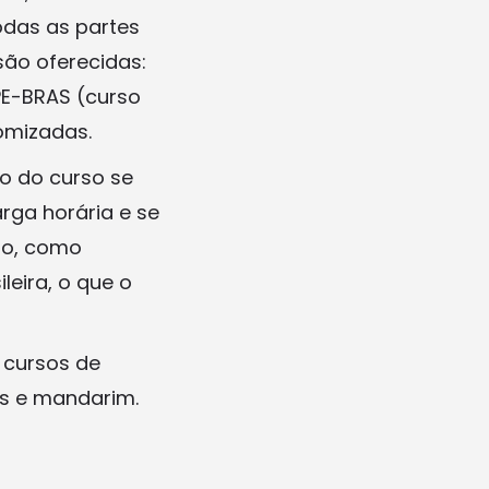
odas as partes
ão oferecidas:
PE-BRAS (curso
tomizadas.
o do curso se
rga horária e se
iro, como
ileira, o que o
 cursos de
lês e mandarim.