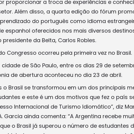
or proporcionar a troca de experiências e conhec
 setor. Além disso, a quarta edição do fórum prom
prendizado do português como idioma estrangeir
 espanhol oferecidos nos mais diversos destino
o presidente da Belta, Carlos Robles.
do Congresso ocorreu pela primeira vez no Brasil.
a cidade de São Paulo, entre os dias 29 de setemb
nia de abertura aconteceu no dia 23 de abril.
s o Brasil se transformou em um dos principais 
udantes e este é um dos motivos que fez o país s
sso Internacional de Turismo Idiomático”, diz Ma
A. Garcia ainda comenta: “A Argentina recebe mui
o que o Brasil já superou o número de estudantes 