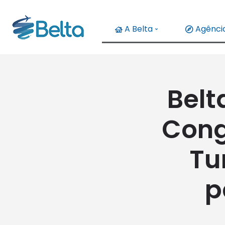
A Belta
Agência
Belt
Cong
Tu
p