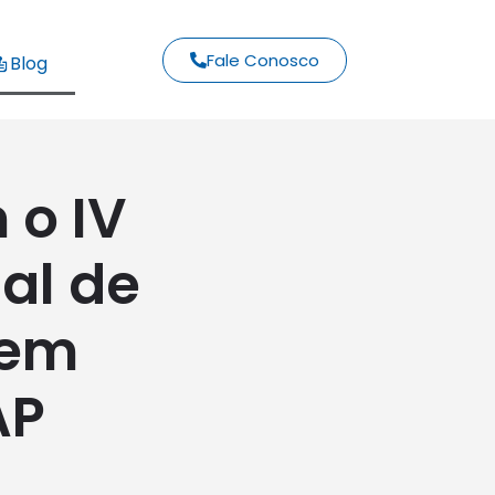
Fale Conosco
Blog
 o IV
al de
 em
AP