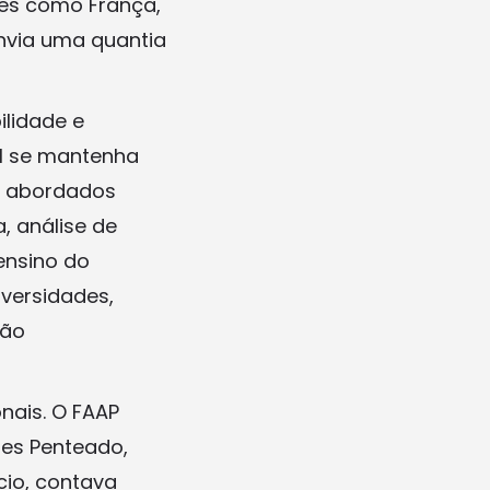
ões como França,
envia uma quantia
lidade e
il se mantenha
o abordados
, análise de
ensino do
versidades,
não
nais. O FAAP
res Penteado,
cio, contava