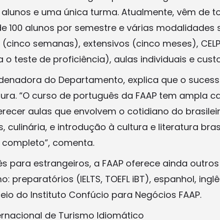
alunos e uma única turma. Atualmente, vêm de t
 100 alunos por semestre e várias modalidades s
s (cinco semanas), extensivos (cinco meses), CEL
 o teste de proficiência), aulas individuais e cus
ordenadora do Departamento, explica que o sucess
tura. “O curso de português da FAAP tem ampla ca
erecer aulas que envolvem o cotidiano do brasile
, culinária, e introdução à cultura e literatura bras
 completo”, comenta.
s para estrangeiros, a FAAP oferece ainda outros
o: preparatórios (IELTS, TOEFL iBT), espanhol, ing
eio do Instituto Confúcio para Negócios FAAP.
ernacional de Turismo Idiomático