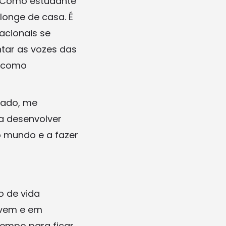
. Como estudante
 longe de casa. É
acionais se
ntar as vozes das
s como
iado, me
a desenvolver
 mundo e a fazer
o de vida
ovem e em
tempo para ficar