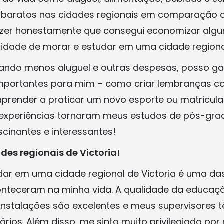
 baratos nas cidades regionais em comparação 
izer honestamente que consegui economizar algu
idade de morar e estudar em uma cidade regiona
ndo menos aluguel e outras despesas, posso ga
mportantes para mim – como criar lembranças co
 aprender a praticar um novo esporte ou matric
s experiências tornaram meus estudos de pós-gr
scinantes e interessantes!
es regionais de Victoria!
dar em uma cidade regional de Victoria é uma da
onteceram na minha vida. A qualidade da educaç
s instalações são excelentes e meus supervisores 
ários. Além disso, me sinto muito privilegiado po