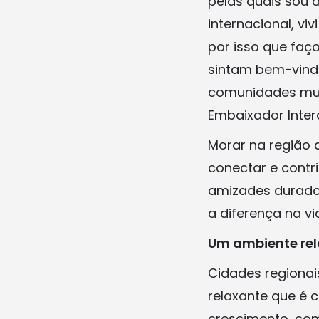
pelas quais sou 
internacional, vi
por isso que faç
sintam bem-vindo
comunidades mul
Embaixador Inter
Morar na região 
conectar e cont
amizades durado
a diferença na vi
Um ambiente re
Cidades regiona
relaxante que é 
crescimento, com