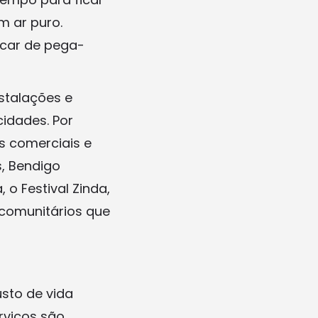
m ar puro.
ncar de pega-
stalações e
idades. Por
s comerciais e
s, Bendigo
o Festival Zinda,
 comunitários que
sto de vida
rviços são