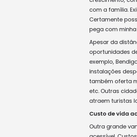
com a família. E
Certamente posso
pega com minha f
Apesar da distân
oportunidades de
exemplo, Bendigo
instalações desp
também oferta mui
etc. Outras cida
atraem turistas l
Custo de vida ac
Outra grande van
acessível. Custo