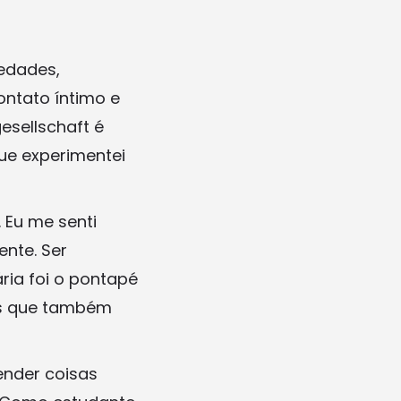
iedades,
ontato íntimo e
esellschaft é
que experimentei
 Eu me senti
nte. Ser
ia foi o pontapé
oas que também
ender coisas