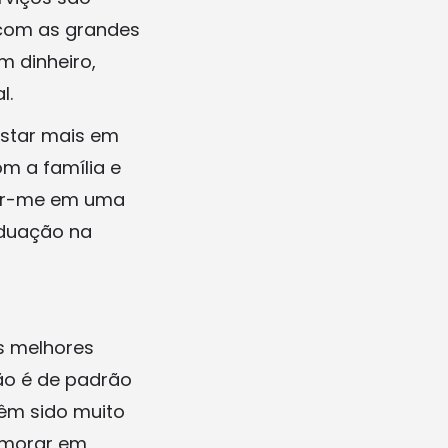
com as grandes
m dinheiro,
l.
star mais em
m a família e
ular-me em uma
aduação na
s melhores
ão é de padrão
têm sido muito
r morar em