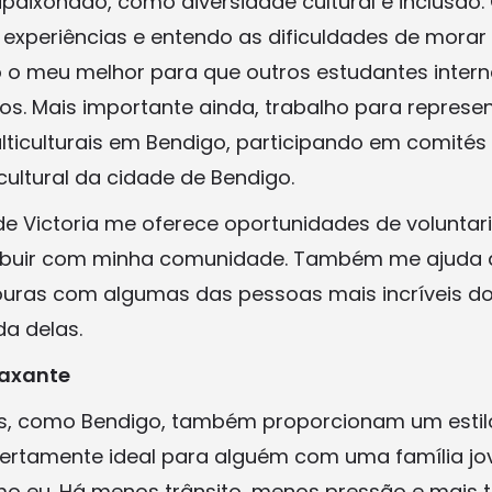
apaixonado, como diversidade cultural e inclusão
vi experiências e entendo as dificuldades de morar
o o meu melhor para que outros estudantes intern
s. Mais importante ainda, trabalho para represe
ticulturais em Bendigo, participando em comité
cultural da cidade de Bendigo.
de Victoria me oferece oportunidades de voluntar
ribuir com minha comunidade. Também me ajuda 
uras com algumas das pessoas mais incríveis do
da delas.
laxante
is, como Bendigo, também proporcionam um estil
certamente ideal para alguém com uma família j
o eu. Há menos trânsito, menos pressão e mais 