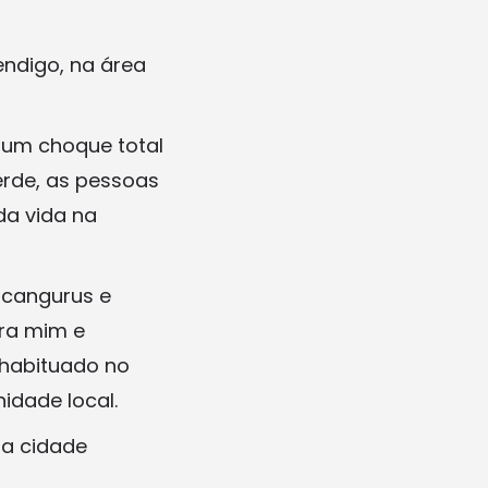
endigo, na área
 um choque total
erde, as pessoas
da vida na
 cangurus e
ara mim e
 habituado no
idade local.
ta cidade