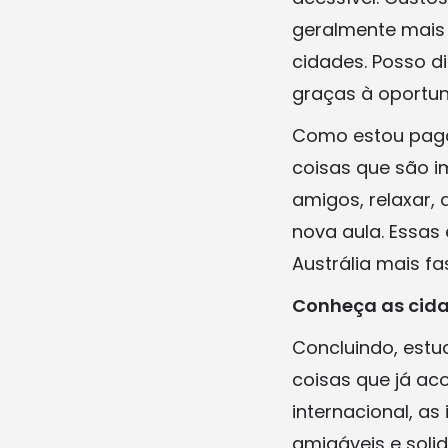
geralmente mais
cidades. Posso d
graças à oportun
Como estou paga
coisas que são i
amigos, relaxar,
nova aula. Essa
Austrália mais fa
Conheça as cidad
Concluindo, estu
coisas que já ac
internacional, a
amigáveis e solid