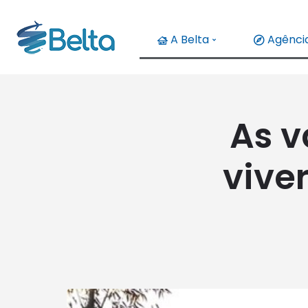
A Belta
Agência
As v
vive