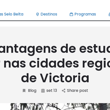
s Selo Belta
Destinos
Programas
antagens de estu
r nas cidades regi
de Victoria
Blog
set 13
Share post