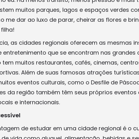
xistem muitos parques, lagos e espaços verdes co
 me dar ao luxo de parar, cheirar as flores e bri
ilha!
cia, as cidades regionais oferecem as mesmas in
 entretenimento que se encontram nas grandes c
 tem muitos restaurantes, cafés, cinemas, centro
ortivas. Além de suas famosas atrações turística
tos eventos culturais, como o Desfile de Páscoa, 
des da região também têm seus próprios eventos
ocais e internacionais.
essível
tagem de estudar em uma cidade regional é o cu
s de vida como aluguel, alimentação, bebidas e se