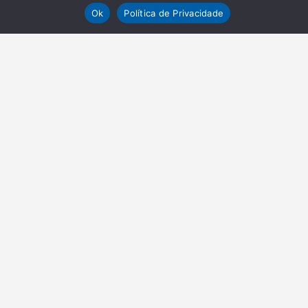
Ok
Política de Privacidade
NEWSLETTER
Receba nossas atualizações
Inscrever-se