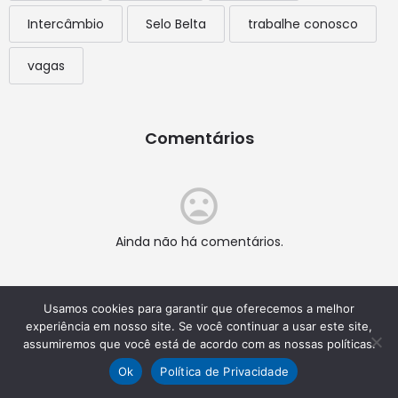
Intercâmbio
Selo Belta
trabalhe conosco
vagas
Comentários
Ainda não há comentários.
Usamos cookies para garantir que oferecemos a melhor
Adicionar um comentário
experiência em nosso site. Se você continuar a usar este site,
assumiremos que você está de acordo com as nossas políticas.
Nome
Ok
Política de Privacidade