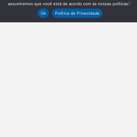
assumiremos que você está de acordo com as nossas políticas.
Ok
Política de Privacidade
NEWSLETTER
Receba nossas atualizações
Inscrever-se