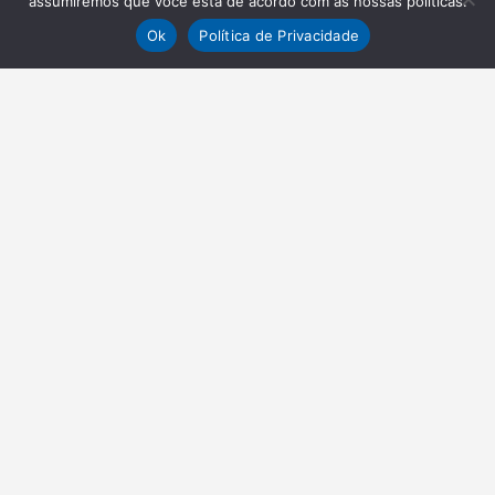
assumiremos que você está de acordo com as nossas políticas.
Ok
Política de Privacidade
NEWSLETTER
Receba nossas atualizações
Inscrever-se