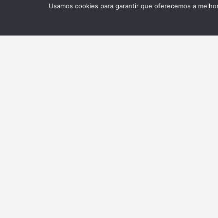
Usamos cookies para garantir que oferecemos a melhor 
NEWSLETTER
Receba nossas atualizações
BELTA
Sobre Associação
Associadas Colaboradoras
Assessoria de imprensa
Selo Belta
PARA ESTUDAN
Av. Paulista, 1765 - 7° andar,
conjunto 72 - CV: 9598 Bela
Destinos