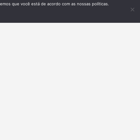
remos que você está de acordo com as nossas políticas.
Inscrever-se
GLISH VERSION
t Us
rtise with us