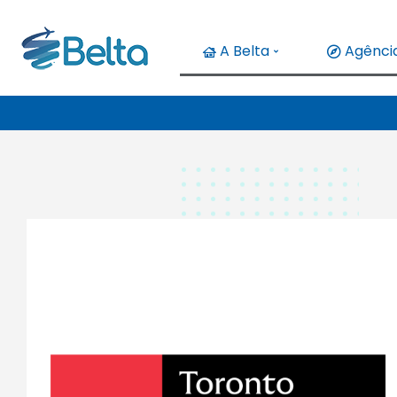
A Belta
Agência