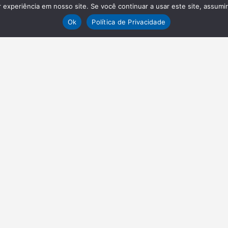
experiência em nosso site. Se você continuar a usar este site, assumi
Ok
Política de Privacidade
VAGAS
EN
Envie o seu currículo
Abou
Adve
LINKS
Reclamar, elogiar e opniar
Portal - Exclusivo Selo Belta
TES
Eventos
Blog