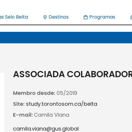
s Selo Belta
Destinos
Programas
ASSOCIADA COLABORADO
Membro desde:
05/2019
Site:
study.torontosom.ca/belta
E-mail:
Camila Viana
camila.viana@gus.global