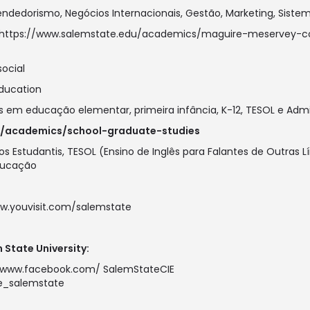
ndedorismo, Negócios Internacionais, Gestão, Marketing, Siste
https://www.salemstate.edu/academics/maguire-meservey-c
ocial
ducation
 em educação elementar, primeira infância, K-12, TESOL e Admi
u/academics/school-graduate-studies
s Estudantis, TESOL (Ensino de Inglês para Falantes de Outras Lí
Educação
w.youvisit.com/salemstate
State University:
//www.facebook.com/
SalemStateCIE
ie_salemstate