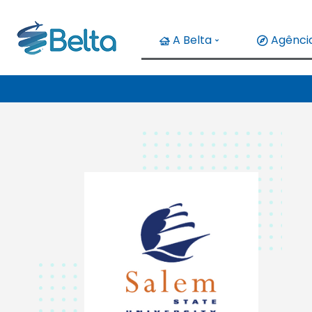
A Belta
Agência