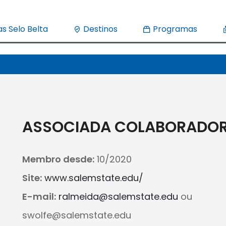
s Selo Belta
Destinos
Programas
ASSOCIADA COLABORADO
Membro desde:
10/2020
Site:
www.salemstate.edu/
E-mail:
ralmeida@salemstate.edu
ou
swolfe@salemstate.edu