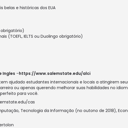
 belas e históricas dos EUA
obrigatório)
s (TOEFL, IELTS ou Duolingo obrigatório)
e Ingles
–
https://www.salemstate.edu/alci
 tem ajudado estudantes internacionais e locais a atingirem seus
rreira ou apenas querendo melhorar suas habilidades no idioma 
erfeito para você.
lemstate.edu/cas
mputação, Tecnologia da Informação (no outono de 2018), Econom
ertolon