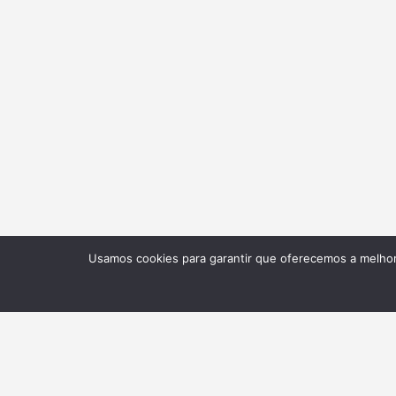
Usamos cookies para garantir que oferecemos a melhor 
NEWSLETTER
Receba nossas atualizações