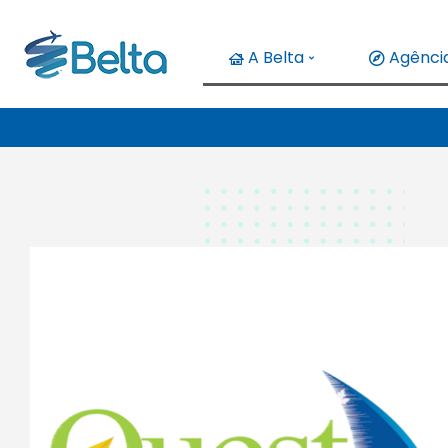
A Belta
Agência