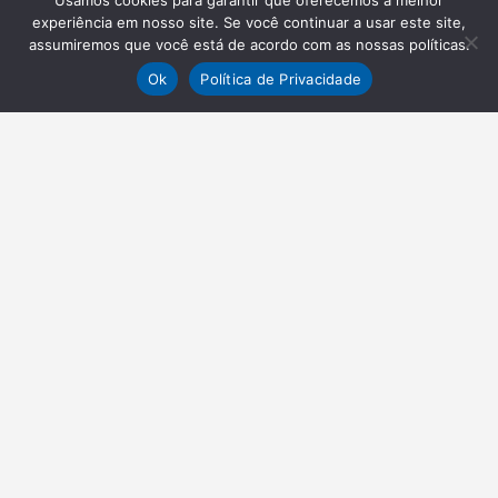
Usamos cookies para garantir que oferecemos a melhor
experiência em nosso site. Se você continuar a usar este site,
assumiremos que você está de acordo com as nossas políticas.
Ok
Política de Privacidade
NEWSLETTER
Receba nossas atualizações
Inscrever-se