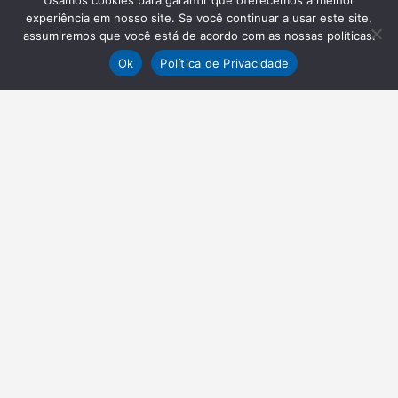
Usamos cookies para garantir que oferecemos a melhor
experiência em nosso site. Se você continuar a usar este site,
assumiremos que você está de acordo com as nossas políticas.
Ok
Política de Privacidade
NEWSLETTER
Receba nossas atualizações
Inscrever-se