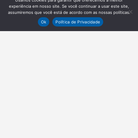
Usamos cookies para garantir que oferecemos a melhor
experiência em nosso site. Se você continuar a usar este site,
assumiremos que você está de acordo com as nossas políticas.
Ok
Política de Privacidade
NEWSLETTER
Receba nossas atualizações
Inscrever-se