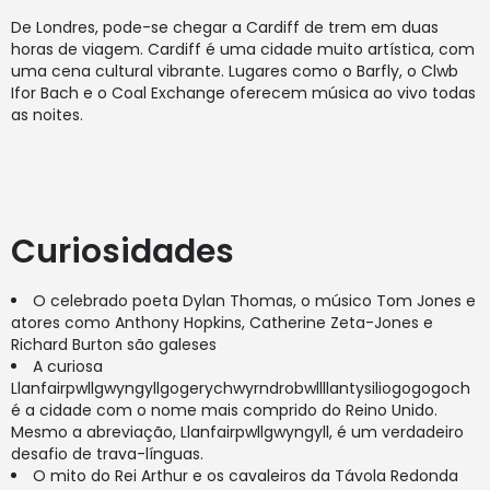
De Londres, pode-se chegar a Cardiff de trem em duas
horas de viagem. Cardiff é uma cidade muito artística, com
uma cena cultural vibrante. Lugares como o Barfly, o Clwb
Ifor Bach e o Coal Exchange oferecem música ao vivo todas
as noites.
Curiosidades
O celebrado poeta Dylan Thomas, o músico Tom Jones e
atores como Anthony Hopkins, Catherine Zeta-Jones e
Richard Burton são galeses
A curiosa
Llanfairpwllgwyngyllgogerychwyrndrobwllllantysiliogogogoch
é a cidade com o nome mais comprido do Reino Unido.
Mesmo a abreviação, Llanfairpwllgwyngyll, é um verdadeiro
desafio de trava-línguas.
O mito do Rei Arthur e os cavaleiros da Távola Redonda