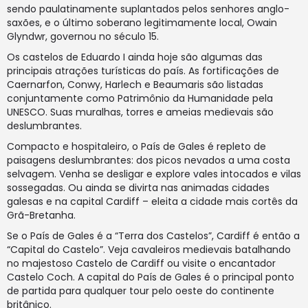
sendo paulatinamente suplantados pelos senhores anglo-
saxões, e o último soberano legitimamente local, Owain
Glyndwr, governou no século 15.
Os castelos de Eduardo I ainda hoje são algumas das
principais atrações turísticas do país. As fortificações de
Caernarfon, Conwy, Harlech e Beaumaris são listadas
conjuntamente como Patrimônio da Humanidade pela
UNESCO. Suas muralhas, torres e ameias medievais são
deslumbrantes.
Compacto e hospitaleiro, o País de Gales é repleto de
paisagens deslumbrantes: dos picos nevados a uma costa
selvagem. Venha se desligar e explore vales intocados e vilas
sossegadas. Ou ainda se divirta nas animadas cidades
galesas e na capital Cardiff – eleita a cidade mais cortês da
Grã-Bretanha.
Se o País de Gales é a “Terra dos Castelos”, Cardiff é então a
“Capital do Castelo”. Veja cavaleiros medievais batalhando
no majestoso Castelo de Cardiff ou visite o encantador
Castelo Coch. A capital do País de Gales é o principal ponto
de partida para qualquer tour pelo oeste do continente
britânico.