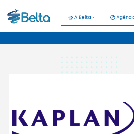
A Belta
Agência