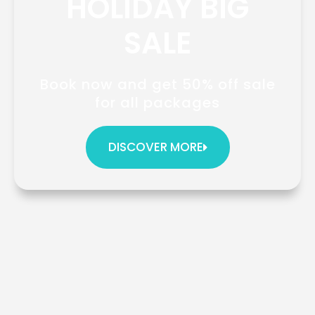
HOLIDAY BIG
SALE
Book now and get 50% off sale
for all packages
DISCOVER MORE