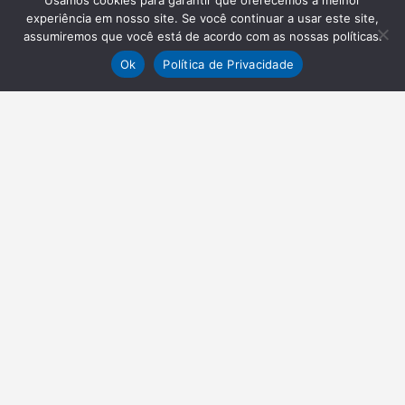
Usamos cookies para garantir que oferecemos a melhor
experiência em nosso site. Se você continuar a usar este site,
assumiremos que você está de acordo com as nossas políticas.
Ok
Política de Privacidade
NEWSLETTER
Receba nossas atualizações
Inscrever-se