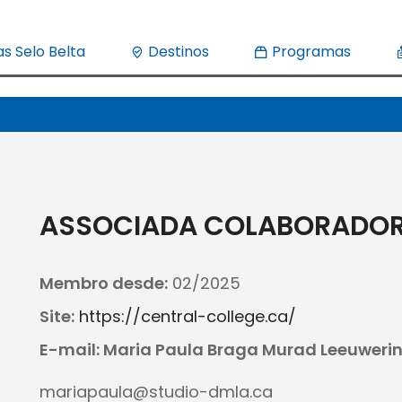
s Selo Belta
Destinos
Programas
ASSOCIADA COLABORADO
Membro desde:
02/2025
Site:
https://central-college.ca/
E-mail: Maria Paula Braga Murad Leeuweri
mariapaula@studio-dmla.ca