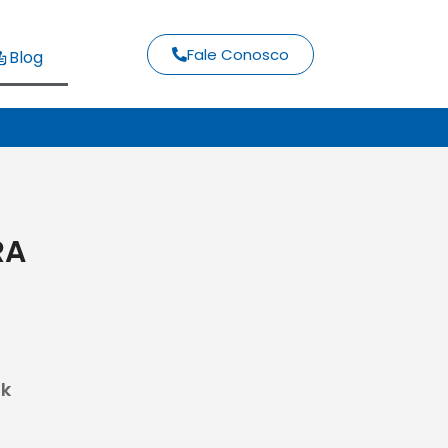
Fale Conosco
Blog
RA
nk