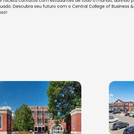
facilita contatos com estudantes de todo o mundo, abrindo p
uado. Descubra seu futuro com o Central College of Business 
sso!