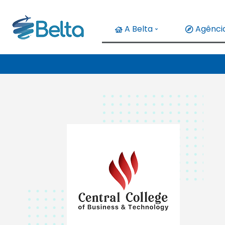
A Belta
Agência