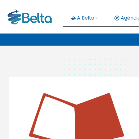
A Belta
Agência