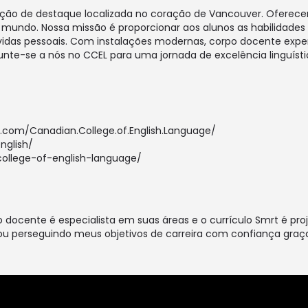
tuição de destaque localizada no coração de Vancouver. Ofere
 mundo. Nossa missão é proporcionar aos alunos as habilidades
e vidas pessoais. Com instalações modernas, corpo docente ex
unte-se a nós no CCEL para uma jornada de excelência linguísti
com/Canadian.College.of.English.Language/
nglish/
college-of-english-language/
 docente é especialista em suas áreas e o currículo Smrt é pro
estou perseguindo meus objetivos de carreira com confiança graç