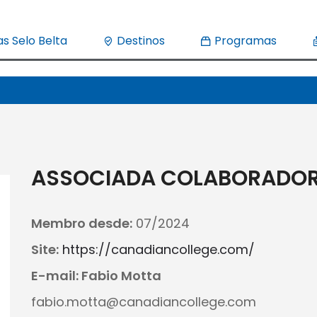
s Selo Belta
Destinos
Programas
ASSOCIADA COLABORADO
Membro desde:
07/2024
Site:
https://canadiancollege.com/
E-mail:
Fabio Motta
fabio.motta@canadiancollege.com