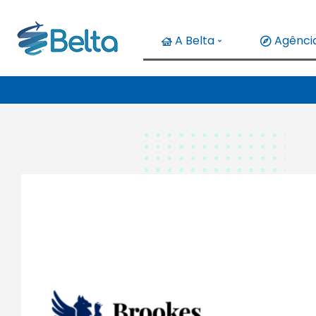
A Belta
Agência