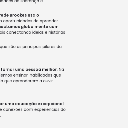
idades de liderança e
rede Brookes usa o
m oportunidades de aprender
conectamos globalmente com
is conectando ideias e histórias
que são os principais pilares da
e tornar uma pessoa melhor
. Na
emos ensinar, habilidades que
da que aprenderem a ouvir
tar uma educação excepcional
e conexões com experiências do
.