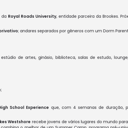
s da
Royal Roads University
, entidade parceira da Brookes. Pr
privativo
; andares separados por gêneros com um Dorm Parent
stúdio de artes, ginásio, biblioteca, salas de estudo, lounge
;
High School Experience
que, com 4 semanas de duração, pe
kes Westshore
recebe jovens de vários lugares do mundo par
combina o melhor de um Summer Camp, programa pré-universit