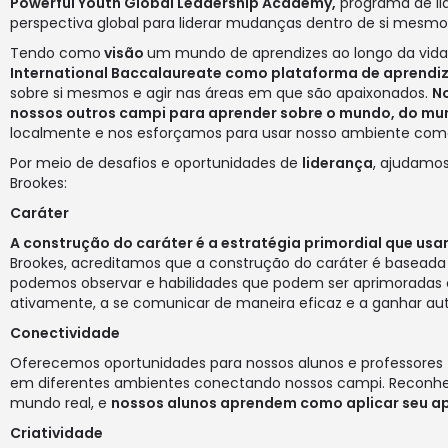
Powerful Youth Global Leadership Academy,
programa de lid
perspectiva global para liderar mudanças dentro de si mesm
Tendo como
visão
um mundo de aprendizes ao longo da vida, 
International Baccalaureate como plataforma de aprendi
sobre si mesmos e agir nas áreas em que são apaixonados.
No
nossos outros campi para aprender sobre o mundo, do m
localmente e nos esforçamos para usar nosso ambiente como
Por meio de desafios e oportunidades de
liderança
, ajudamos
Brookes:
Caráter
A construção do caráter é a estratégia primordial que us
Brookes, acreditamos que a construção do caráter é baseada
podemos observar e habilidades que podem ser aprimoradas 
ativamente, a se comunicar de maneira eficaz e a ganhar au
Conectividade
Oferecemos oportunidades para nossos alunos e professores
em diferentes ambientes conectando nossos campi. Reconhe
mundo real, e
nossos alunos aprendem como aplicar seu ap
Criatividade