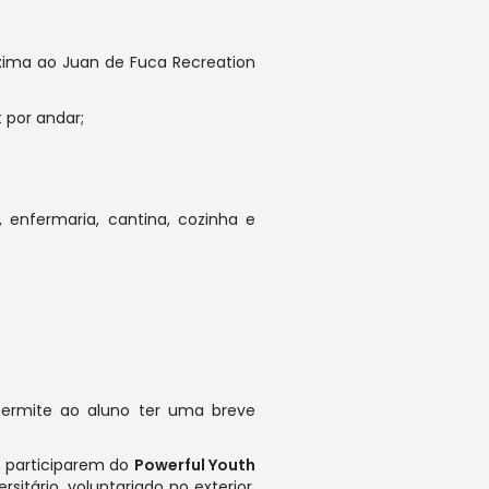
óxima ao Juan de Fuca Recreation
 por andar;
, enfermaria, cantina, cozinha e
rmite ao aluno ter uma breve
a participarem do
Powerful Youth
ário, voluntariado no exterior,