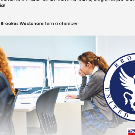
ia
!
a
Brookes Westshore
tem a oferecer!