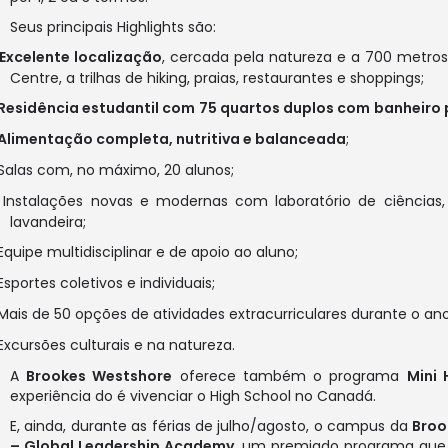
Seus principais Highlights são:
Excelente localização
, cercada pela natureza e a 700 metro
Centre, a trilhas de hiking, praias, restaurantes e shoppings;
Residência estudantil com
75 quartos duplos com
banheiro 
Alimentação completa, nutritiva e balanceada
;
Salas com, no máximo, 20 alunos;
Instalações novas e modernas com laboratório de ciências, e
lavandeira;
Equipe multidisciplinar e de apoio ao aluno;
Esportes coletivos e individuais;
Mais de 50 opções de atividades extracurriculares durante o ano
Excursões culturais e na natureza.
A
Brookes Westshore
oferece também o programa
Mini 
experiência do é vivenciar o High School no Canadá.
E, ainda, durante as férias de julho/agosto, o campus da
Broo
– Global Leadership Academy
, um premiado programa que 