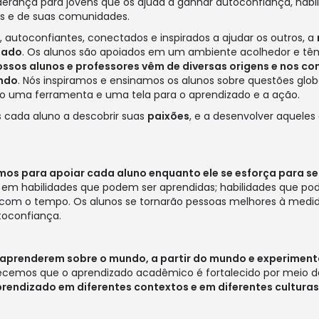
erança para jovens que os ajuda a ganhar autoconfiança, habil
os e de suas comunidades.
autoconfiantes, conectados e inspirados a ajudar os outros, a
zado
. Os alunos são apoiados em um ambiente acolhedor e tê
ssos alunos e professores vêm de diversas origens e nos 
undo
. Nós inspiramos e ensinamos os alunos sobre questões globa
 uma ferramenta e uma tela para o aprendizado e a ação.
 cada aluno a descobrir suas
paixões
, e a desenvolver aqueles 
amos para apoiar cada aluno enquanto ele se esforça para s
 em habilidades que podem ser aprendidas; habilidades que pod
com o tempo. Os alunos se tornarão pessoas melhores à medi
toconfiança.
aprenderem sobre o mundo, a partir do mundo e experimen
cemos que o aprendizado acadêmico é fortalecido por meio d
rendizado em diferentes contextos e em diferentes culturas