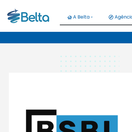
A Belta
Agência